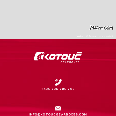
Leaflet
|
©
Seznam.cz a.s.
a další
+420 725 790 769
INFO@KOTOUCGEARBOXES.COM