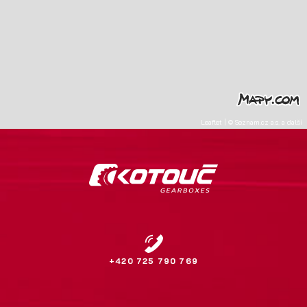
Leaflet
|
©
Seznam.cz a.s.
a další
+420 725 790 769