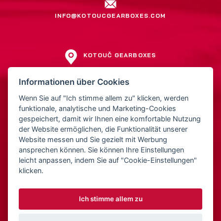
INFO@KOTOUCGEARBOXES.COM
KOTOUČ GEARBOXES
Jiří Kotouč
Informationen über Cookies
Přerovská 561
Wenn Sie auf "Ich stimme allem zu" klicken, werden
752 01 Kojetín
funktionale, analytische und Marketing-Cookies
Tschechien
gespeichert, damit wir Ihnen eine komfortable Nutzung
der Website ermöglichen, die Funktionalität unserer
Website messen und Sie gezielt mit Werbung
IČ: 15522211
ansprechen können. Sie können Ihre Einstellungen
DIČ: CZ5810221252
leicht anpassen, indem Sie auf "Cookie-Einstellungen"
klicken.
Ich stimme allem zu
© 2026 Kotouč Gearboxes
Webdesign: Orbinet.cz