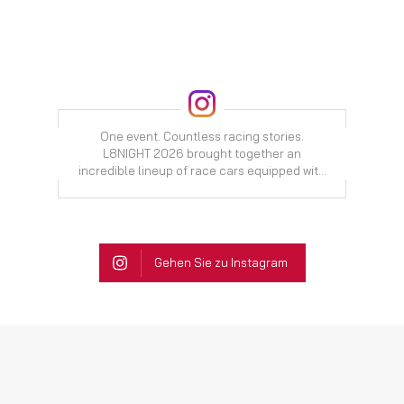
One event. Countless racing stories.
L8NIGHT 2026 brought together an
incredible lineup of race cars equipped with
Kotouč Gearboxes sequential transmissions.
Seeing so many teams choose Kotouč
Gearboxes is exactly what drives us to keep
pushing performance, precision and
reliability. A huge thank you to everyone who
Gehen Sie zu Instagram
stopped by our stand and to all the teams
featured in this video. 🏁 Which car is your
favourite? 👇 #KotoucGearboxes
#SequentialGearbox #Motorsport #RaceCar
#L8NIGHT