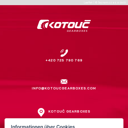
Leaflet
|
©
Seznam.cz a.s.
a další
+420 725 790 769
INFO@KOTOUCGEARBOXES.COM
KOTOUČ GEARBOXES
Jiří Kotouč
Informationen über Cookies