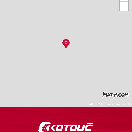
−
Leaflet
|
©
Seznam.cz a.s.
a další