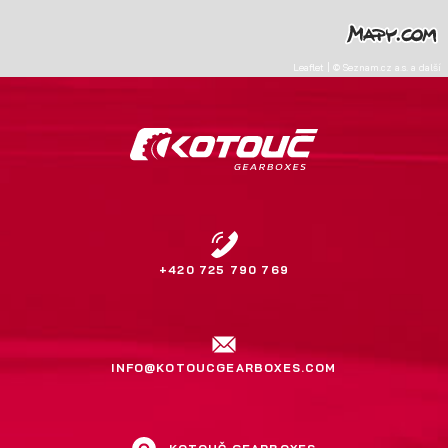
Leaflet
|
©
Seznam.cz a.s.
a další
+420 725 790 769
INFO@KOTOUCGEARBOXES.COM