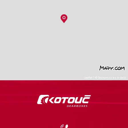
Leaflet
|
©
Seznam.cz a.s.
a další