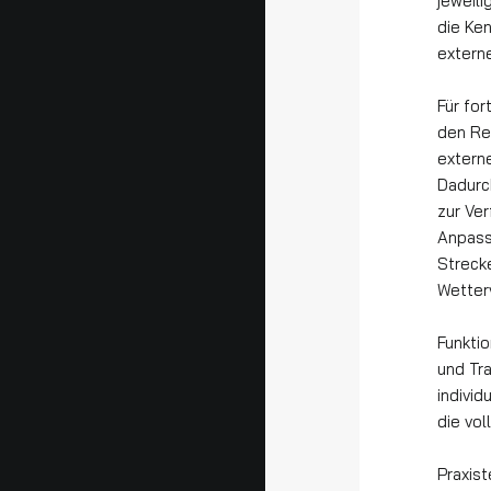
jeweil
die Ken
extern
Für fo
den Ren
extern
Dadurc
zur Ve
Anpass
Streck
Wetterv
Funkti
und Tr
indivi
die vo
Praxis