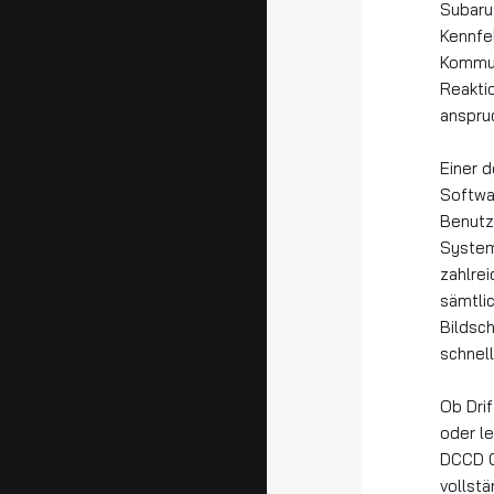
Subaru 
Kennfe
Kommun
Reakti
anspru
Einer 
Softwar
Benutz
System
zahlrei
sämtli
Bildsch
schnel
Ob Dri
oder l
DCCD C
vollstä