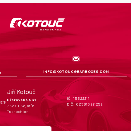
INFO@KOTOUCGEARBOXES.COM
9
Jiří Kotouč
IČ: 15522211
Přerovská 561
XES
DIČ: CZ5810221252
752 01 Kojetín
Tschechien