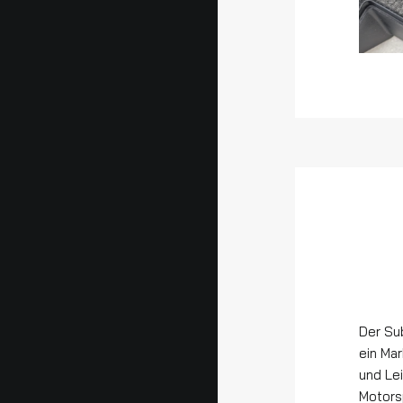
Der Su
ein Mar
und Le
Motors