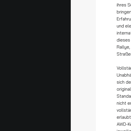
ihres 
bringe
Erfahru
und ele
intern
dieses
Rallye
Straße
Vollst
Unabhä
sich d
origin
Standa
nicht e
vollst
erlaubt
AWD-Ke