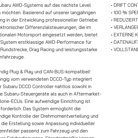
Subaru AWD-Systems auf das nächste Level
• DRIFT CO
n möchten. Basierend auf unserer langjährigen
• 100 % SP
ng in der Entwicklung professioneller Getriebe
• REDUZIER
ktronischer Differenzialsteuerungen, die im
• VERLÄNGE
ationalen Motorsport eingesetzt werden, bietet
• EXTERNE
 System erstklassige AWD-Performance für
• DATENAUF
, Rundstrecke, Drag Racing und leistungsstarke
• VOLLSTÄND
nfahrzeuge.
ändig Plug & Play und CAN-BUS-kompatibel!
ngig vom verwendeten DCCD-Typ integriert
er Subaru DCCD Controller nahtlos sowohl in
ale Subaru-Steuergeräte als auch in Aftermarket-
lone-ECUs. Eine aufwendige Einrichtung ist
rforderlich. Das System ermöglicht die
ändige Kontrolle der Drehmomentverteilung und
 die Erstellung sowie Anpassung individueller
nnfelder passend zum Fahrzeug und den