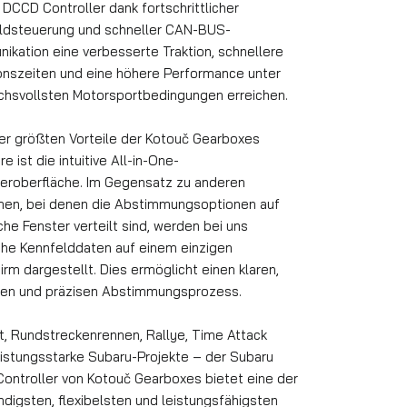
DCCD Controller dank fortschrittlicher
ldsteuerung und schneller CAN-BUS-
ikation eine verbesserte Traktion, schnellere
onszeiten und eine höhere Performance unter
chsvollsten Motorsportbedingungen erreichen.
der größten Vorteile der Kotouč Gearboxes
e ist die intuitive All-in-One-
eroberfläche. Im Gegensatz zu anderen
en, bei denen die Abstimmungsoptionen auf
che Fenster verteilt sind, werden bei uns
che Kennfelddaten auf einem einzigen
irm dargestellt. Dies ermöglicht einen klaren,
len und präzisen Abstimmungsprozess.
ft, Rundstreckenrennen, Rallye, Time Attack
eistungsstarke Subaru-Projekte – der Subaru
ontroller von Kotouč Gearboxes bietet eine der
ndigsten, flexibelsten und leistungsfähigsten