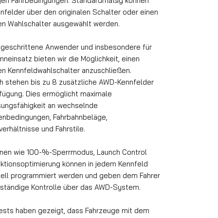
igen Fahrbedingungen. Standardmäßig können
nfelder über den originalen Schalter oder einen
en Wahlschalter ausgewählt werden.
rtgeschrittene Anwender und insbesondere für
neinsatz bieten wir die Möglichkeit, einen
en Kennfeldwahlschalter anzuschließen.
h stehen bis zu 8 zusätzliche AWD-Kennfelder
rfügung. Dies ermöglicht maximale
ungsfähigkeit an wechselnde
enbedingungen, Fahrbahnbeläge,
erhältnisse und Fahrstile.
onen wie 100-%-Sperrmodus, Launch Control
aktionsoptimierung können in jedem Kennfeld
duell programmiert werden und geben dem Fahrer
llständige Kontrolle über das AWD-System.
tests haben gezeigt, dass Fahrzeuge mit dem