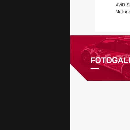
AWD-St
Motors
FOTOGAL