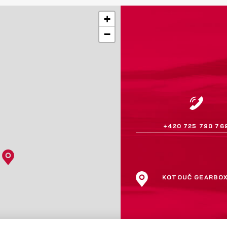
+
−
+420 725 790 76
KOTOUČ GEARBO