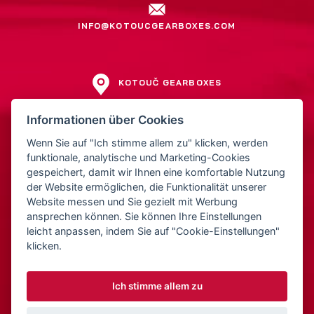
INFO@KOTOUCGEARBOXES.COM
KOTOUČ GEARBOXES
Jiří Kotouč
Informationen über Cookies
Přerovská 561
Wenn Sie auf "Ich stimme allem zu" klicken, werden
752 01 Kojetín
funktionale, analytische und Marketing-Cookies
Tschechien
gespeichert, damit wir Ihnen eine komfortable Nutzung
der Website ermöglichen, die Funktionalität unserer
Website messen und Sie gezielt mit Werbung
IČ: 15522211
ansprechen können. Sie können Ihre Einstellungen
DIČ: CZ5810221252
leicht anpassen, indem Sie auf "Cookie-Einstellungen"
klicken.
Ich stimme allem zu
© 2026 Kotouč Gearboxes
Webdesign: Orbinet.cz