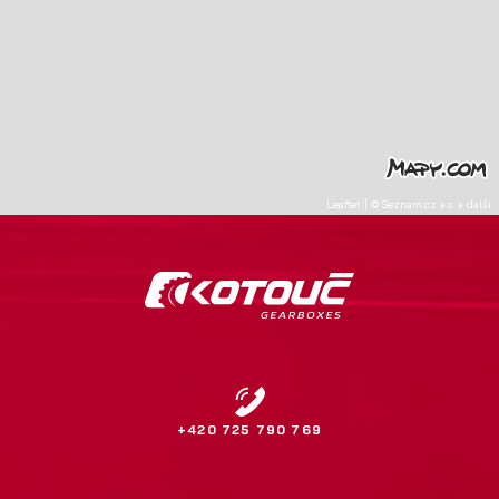
Leaflet
|
©
Seznam.cz a.s.
a další
+420 725 790 769