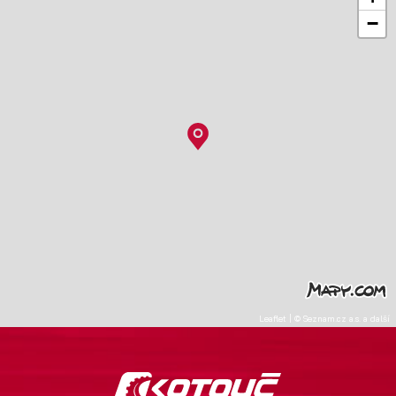
−
Leaflet
|
©
Seznam.cz a.s.
a další