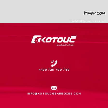
Leaflet
|
©
Seznam.cz a.s.
a další
+420 725 790 769
INFO@KOTOUCGEARBOXES.COM